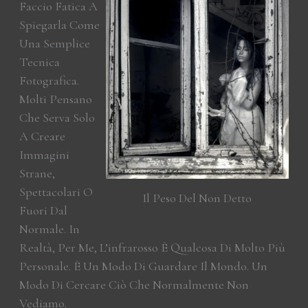
Faccio Fatica A
Spiegarla Come
Una Semplice
Tecnica
Fotografica.
Molti Pensano
Che Serva Solo
A Creare
Immagini
Strane,
Spettacolari O
Il Peso Del Non Detto
Fuori Dal
Normale. In
Realtà, Per Me, L’infrarosso È Qualcosa Di Molto Più
Personale. È Un Modo Di Guardare Il Mondo. Un
Modo Di Cercare Ciò Che Normalmente Non
Vediamo.