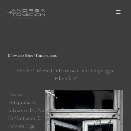
Vai
Al
Contenuto
Di
Invisible Notes
/
Marzo 30, 2026
Perché Utilizzo L’infrarosso Come Linguaggio
Filosofico?
Uso La
Fotografia A
Infrarossi Da Più
Di Vent’anni, E
Ancora Oggi