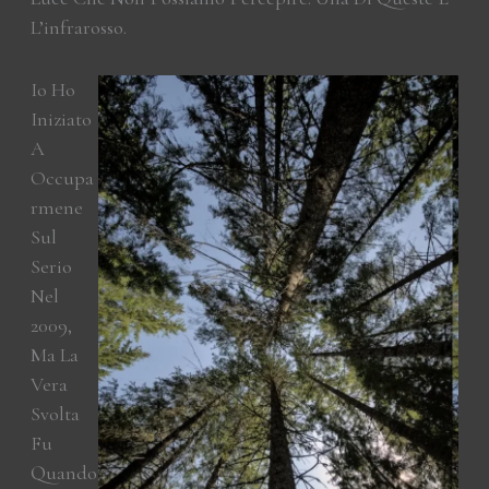
L’infrarosso.
Io Ho
Iniziato
A
Occupa
Rmene
Sul
Serio
Nel
2009,
Ma La
Vera
Svolta
Fu
Quando