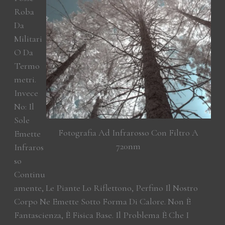
Roba
Da
Militari
O Da
Termo
Metri.
Invece
No: Il
Sole
Fotografia Ad Infrarosso Con Filtro A
Emette
720nm
Infraros
So
Continu
Amente, Le Piante Lo Riflettono, Perfino Il Nostro
Corpo Ne Emette Sotto Forma Di Calore. Non È
Fantascienza, È Fisica Base. Il Problema È Che I