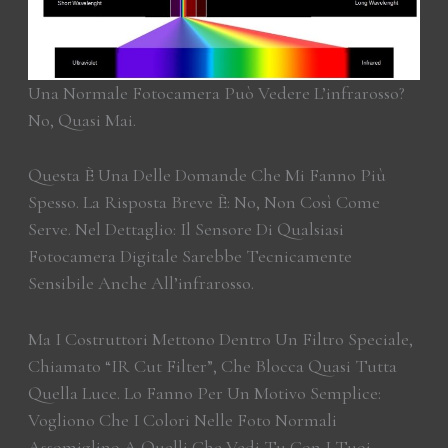
Una Normale Fotocamera Può Vedere L’infrarosso?
No, Quasi Mai.
Questa È Una Delle Domande Che Mi Fanno Più
Spesso. La Risposta Breve È: No, Non Così Come
Serve. Nel Dettaglio: Il Sensore Di Qualsiasi
Fotocamera Digitale Sarebbe Tecnicamente
Sensibile Anche All’infrarosso.
Ma I Costruttori Mettono Dentro Un Filtro Speciale,
Chiamato “IR Cut Filter”, Che Blocca Quasi Tutta
Quella Luce. Lo Fanno Per Un Motivo Semplice:
Vogliono Che I Colori Nelle Foto Normali
Assomiglino A Quelli Che Vedi Tu Con I Tuoi