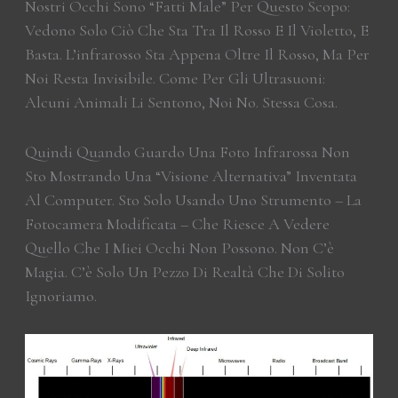
Nostri Occhi Sono “fatti Male” Per Questo Scopo:
Vedono Solo Ciò Che Sta Tra Il Rosso E Il Violetto, E
Basta. L’infrarosso Sta Appena Oltre Il Rosso, Ma Per
Noi Resta Invisibile. Come Per Gli Ultrasuoni:
Alcuni Animali Li Sentono, Noi No. Stessa Cosa.
Quindi Quando Guardo Una Foto Infrarossa Non
Sto Mostrando Una “visione Alternativa” Inventata
Al Computer. Sto Solo Usando Uno Strumento – La
Fotocamera Modificata – Che Riesce A Vedere
Quello Che I Miei Occhi Non Possono. Non C’è
Magia. C’è Solo Un Pezzo Di Realtà Che Di Solito
Ignoriamo.