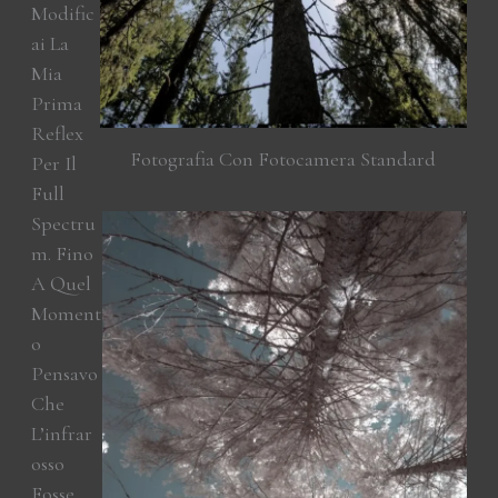
Modific
Ai La
Mia
Prima
Reflex
Fotografia Con Fotocamera Standard
Per Il
Full
Spectru
M. Fino
A Quel
Moment
O
Pensavo
Che
L’infrar
Osso
Fosse