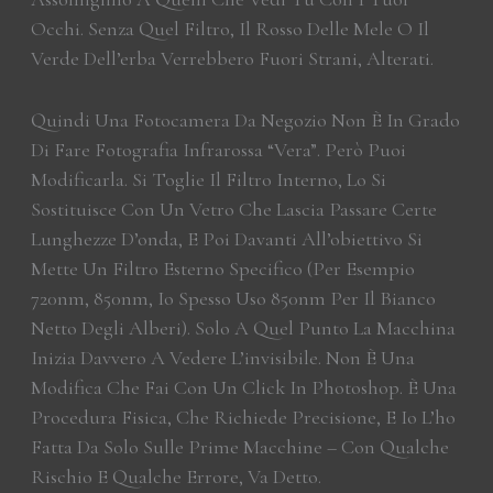
Occhi. Senza Quel Filtro, Il Rosso Delle Mele O Il
Verde Dell’erba Verrebbero Fuori Strani, Alterati.
Quindi Una Fotocamera Da Negozio Non È In Grado
Di Fare Fotografia Infrarossa “vera”. Però Puoi
Modificarla. Si Toglie Il Filtro Interno, Lo Si
Sostituisce Con Un Vetro Che Lascia Passare Certe
Lunghezze D’onda, E Poi Davanti All’obiettivo Si
Mette Un Filtro Esterno Specifico (per Esempio
720nm, 850nm, Io Spesso Uso 850nm Per Il Bianco
Netto Degli Alberi). Solo A Quel Punto La Macchina
Inizia Davvero A Vedere L’invisibile. Non È Una
Modifica Che Fai Con Un Click In Photoshop. È Una
Procedura Fisica, Che Richiede Precisione, E Io L’ho
Fatta Da Solo Sulle Prime Macchine – Con Qualche
Rischio E Qualche Errore, Va Detto.