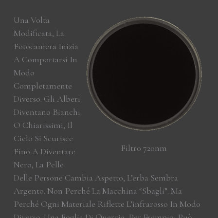
Una Volta
Modificata, La
Fotocamera Inizia
A Comportarsi In
Modo
Completamente
Diverso. Gli Alberi
Diventano Bianchi
O Chiarissimi, Il
Cielo Si Scurisce
Filtro 720nm
Fino A Diventare
Nero, La Pelle
Delle Persone Cambia Aspetto, L’erba Sembra
Argento. Non Perché La Macchina “sbagli”. Ma
Perché Ogni Materiale Riflette L’infrarosso In Modo
Diverso. Una Foglia Di Quercia, Per Esempio, Può