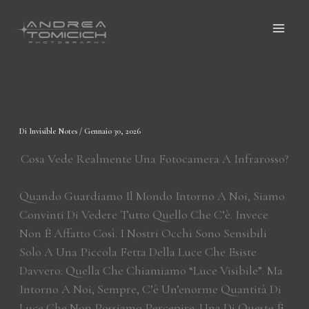
Vai
Al
Contenuto
Di
Invisible Notes
/
Gennaio 30, 2026
Cosa Vede Realmente Una Fotocamera A Infrarosso?
Quando Guardiamo Il Mondo Intorno A Noi, Siamo
Convinti Di Vedere Tutto Quello Che C’è. Invece
Non È Affatto Così. I Nostri Occhi Sono Sensibili
Solo A Una Piccola Fetta Della Luce Che Esiste
Davvero: Quella Che Chiamiamo “luce Visibile”. Ma
Intorno A Noi, Sempre, C’è Un’enorme Quantità Di
Luce Che Non Possiamo Percepire. Una Di Queste È